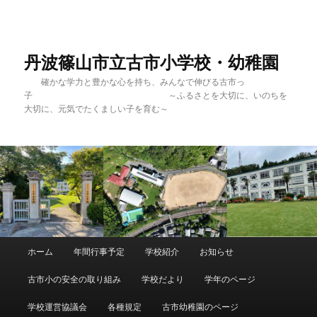
メ
サ
イ
ブ
ン
コ
コ
ン
丹波篠山市立古市小学校・幼稚園
ン
テ
確かな学力と豊かな心を持ち、みんなで伸びる古市っ
テ
ン
子 ～ふるさとを大切に、いのちを
ン
ツ
大切に、元気でたくましい子を育む～
ツ
へ
へ
移
移
動
動
メ
ホーム
年間行事予定
学校紹介
お知らせ
イ
ン
古市小の安全の取り組み
学校だより
学年のページ
メ
ニ
学校運営協議会
各種規定
古市幼稚園のページ