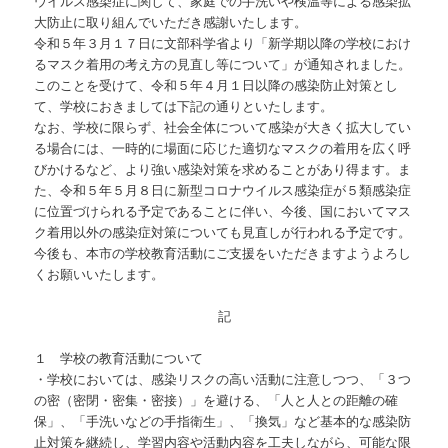
ウイルス感染症に関して、家庭での手洗いや検温等による感染拡
大防止に取り組んでいただき感謝いたします。
令和５年３月１７日に文部科学省より「新学期以降の学校におけ
るマスク着用の考え方の見直し等について」が通知されました。
このことを受けて、令和５年４月１日以降の感染防止対策とし
て、学校におきましては下記の通りといたします。
なお、学校に限らず、社会全体について感染が大きく拡大してい
る場合には、一時的に場面に応じた適切なマスクの着用を広く呼
びかけるなど、より強い感染対策を求めることがあり得ます。ま
た、令和５年５月８日に新型コロナウイルス感染症が５類感染症
に位置づけられる予定であることに伴い、今後、国においてマス
ク着用以外の感染症対策についても見直しが行われる予定です。
今後も、本市の学校教育活動にご支援をいただきますようよろし
くお願いいたします。
記
１ 学校の教育活動について
・学校においては、感染リスクの高い活動に注意しつつ、「３つ
の密（密閉・密集・密接）」を避ける、「人と人との距離の確
保」、「手洗いなどの手指衛生」、「換気」など基本的な感染防
止対策を継続し、学習内容や活動内容を工夫しながら、可能な限