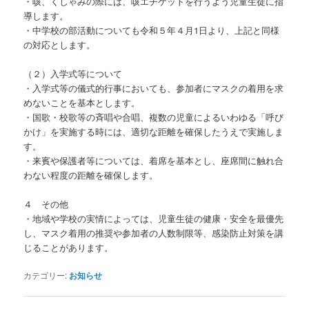
・咳、くしゃみの際には、咳エチケットを行うよう児童生徒に指
導します。
・中学校の部活動についても令和５年４月1日より、上記と同様
の対応とします。
（２）入学式等について
・入学式等の儀式的行事においても、参加者にマスクの着用を求
めないことを基本とします。
・国歌・校歌等の斉唱や合唱、複数の児童によるいわゆる「呼び
かけ」を実施する時には、適切な距離を確保したうえで実施しま
す。
・来賓や保護者等については、着席を基本とし、座席間に触れ合
わない程度の距離を確保します。
４ その他
・地域や学校の実情によっては、児童生徒の健康・安全を最優先
し、マスク着用の推奨や参加者の人数制限等、感染防止対策を講
じることがあります。
カテゴリー:
お知らせ