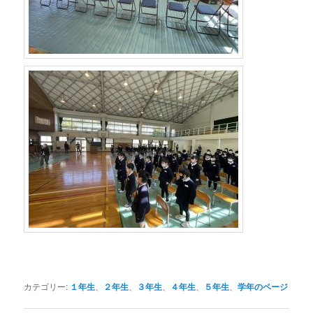
カテゴリー:
１年生
、
２年生
、
３年生
、
４年生
、
５年生
、
学年のページ