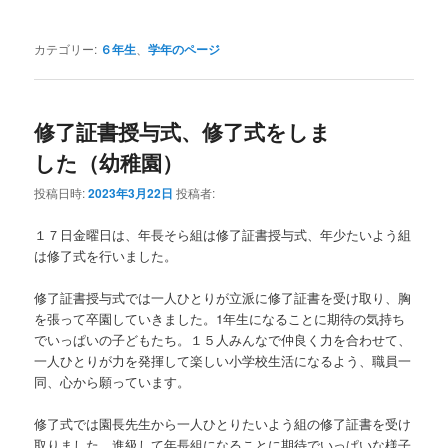
カテゴリー:
６年生
、
学年のページ
修了証書授与式、修了式をしま
した（幼稚園）
投稿日時:
2023年3月22日
投稿者:
１７日金曜日は、年長そら組は修了証書授与式、年少たいよう組
は修了式を行いました。
修了証書授与式では一人ひとりが立派に修了証書を受け取り、胸
を張って卒園していきました。1年生になることに期待の気持ち
でいっぱいの子どもたち。１５人みんなで仲良く力を合わせて、
一人ひとりが力を発揮して楽しい小学校生活になるよう、職員一
同、心から願っています。
修了式では園長先生から一人ひとりたいよう組の修了証書を受け
取りました。進級して年長組になることに期待でいっぱいな様子