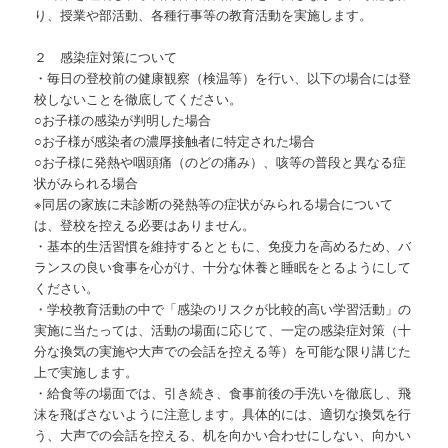
り、授業や部活動、各種行事等の教育活動を実施します。
２ 感染症対策について
・毎日の登校前の健康観察（検温等）を行い、以下の場合には登
校しないことを徹底してください。
○お子様の感染が判明した場合
○お子様が感染者の濃厚接触者に特定された場合
○お子様に発熱や咽頭痛（のどの痛み）、咳等の普段と異なる症
状がみられる場合
※同居の家族に未診断の発熱等の症状がみられる場合について
は、登校を控える必要はありません。
・基本的生活習慣を維持するとともに、免疫力を高めるため、バ
ランスの良い食事を心がけ、十分な休養と睡眠をとるようにして
ください。
・学校教育活動の中で「感染のリスクが比較的高い学習活動」の
実施に当たっては、活動の場面に応じて、一定の感染症対策（十
分な換気の実施や大声での会話を控える等）を可能な限り講じた
上で実施します。
・給食等の場面では、引き続き、食事前後の手洗いを徹底し、飛
沫を飛ばさないように注意します。具体的には、適切な換気を行
う、大声での会話を控える、机を向かい合わせにしない、向かい