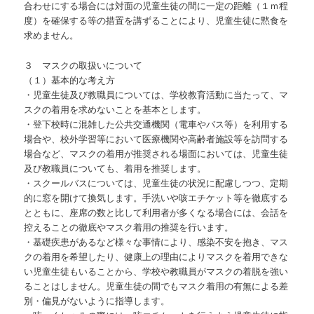
合わせにする場合には対面の児童生徒の間に一定の距離（１ｍ程
度）を確保する等の措置を講ずることにより、児童生徒に黙食を
求めません。
３ マスクの取扱いについて
（１）基本的な考え方
・児童生徒及び教職員については、学校教育活動に当たって、マ
スクの着用を求めないことを基本とします。
・登下校時に混雑した公共交通機関（電車やバス等）を利用する
場合や、校外学習等において医療機関や高齢者施設等を訪問する
場合など、マスクの着用が推奨される場面においては、児童生徒
及び教職員についても、着用を推奨します。
・スクールバスについては、児童生徒の状況に配慮しつつ、定期
的に窓を開けて換気します。手洗いや咳エチケット等を徹底する
とともに、座席の数と比して利用者が多くなる場合には、会話を
控えることの徹底やマスク着用の推奨を行います。
・基礎疾患があるなど様々な事情により、感染不安を抱き、マス
クの着用を希望したり、健康上の理由によりマスクを着用できな
い児童生徒もいることから、学校や教職員がマスクの着脱を強い
ることはしません。児童生徒の間でもマスク着用の有無による差
別・偏見がないように指導します。