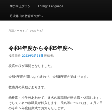
ュ
ー
学力向上プラン
Foreign Language
丹波篠山市教育研究所へ
月別アーカイブ:
2023年3月
令和4年度から令和5年度へ
投稿日時:
2023年3月31日
投稿者:
校庭の桜が満開となりました。
令和4年度が間もなく終わり、令和5年度が始まります。
教職員の異動があります。
幼稚園・小学校あわせて、８名の教職員が転退職・休職します。
そして７名の教職員が転入します。氏名等については、４月７日
の令和５年度始業式でお知らせします。