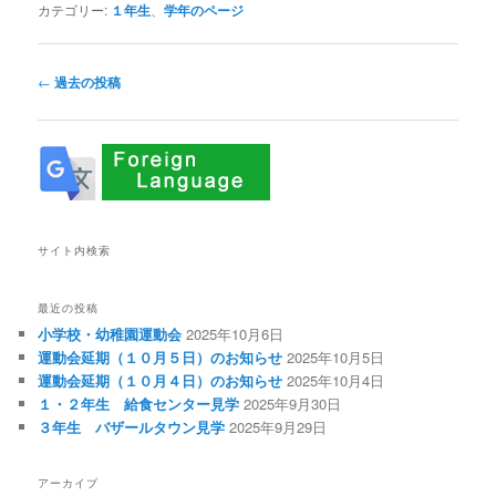
カテゴリー:
１年生
、
学年のページ
投
←
過去の投稿
稿
ナ
ビ
ゲ
ー
シ
ョ
サイト内検索
ン
最近の投稿
小学校・幼稚園運動会
2025年10月6日
運動会延期（１０月５日）のお知らせ
2025年10月5日
運動会延期（１０月４日）のお知らせ
2025年10月4日
１・２年生 給食センター見学
2025年9月30日
３年生 バザールタウン見学
2025年9月29日
アーカイブ