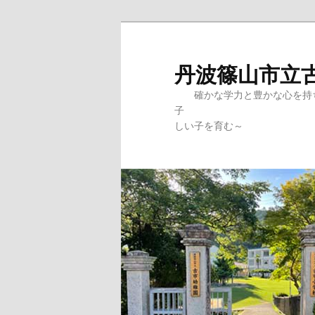
メ
サ
イ
ブ
ン
コ
丹波篠山市立
コ
ン
確かな学力と豊かな心を持ち
ン
テ
子 ～ふるさとを大
テ
ン
しい子を育む～
ン
ツ
ツ
へ
へ
移
移
動
動