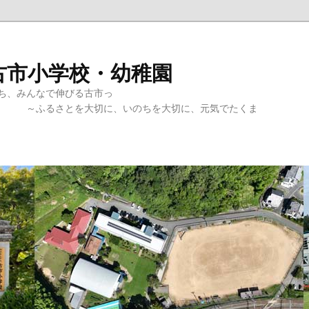
古市小学校・幼稚園
、みんなで伸びる古市っ
切に、いのちを大切に、元気でたくま