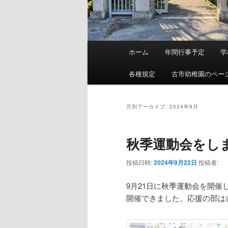
メ
ホーム
年間行事予定
学
イ
ン
各種規定
古市幼稚園のペー
メ
ニ
ュ
月別アーカイブ:
2024年9月
ー
秋季運動会をし
投稿日時:
2024年9月22日
投稿者:
9月21日に秋季運動会を開
開催できました。応援の部は