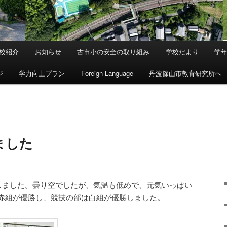
校紹介
お知らせ
古市小の安全の取り組み
学校だより
学
ジ
学力向上プラン
Foreign Language
丹波篠山市教育研究所へ
ました
催しました。曇り空でしたが、気温も低めで、元気いっぱい
赤組が優勝し、競技の部は白組が優勝しました。